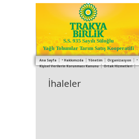
S.S. 935 Sayılı Süloğlu
Yağlı Tohumlar Tarım Satış Kooperatifi
Ana Sayfa
Hakkımızda
Yönetim
Organizasyon
Kişisel Verilerin Korunması Kanunu
Ortak Hizmetleri
İhaleler